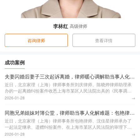
李林红
高级律师
咨询律师
查看详情
成功案例
夫妻闪婚后妻子三次起诉离婚，律师暖心调解助当事人化心结：刘庆律师、陈晓烨律师助理获赠锦旗
近日，北京家理（上海）律师事务所刘庆律师、陈晓烨律师助理承
办的一起离婚纠纷案件收悉上海市某区人民法院出具的《民事调解
书》，家理律师帮助当事人张先生成功解决了婚姻难题。李女士与
2026-01-28
→
张先生于2012年
同胞兄弟姐妹对簿公堂，律师助当事人化解难题：包艳律师、沈佳星律师助理获赠锦旗
近日，北京家理（上海）律师事务所包艳律师、沈佳星律师承办了
一起法定继承、遗赠纠纷案件。在上海市某区人民法院的审理下，
案件得到妥善解决，让陷入遗产纷争的一家人化解矛盾，回归理性
2026-01-28
→
沟通。本案中，被继