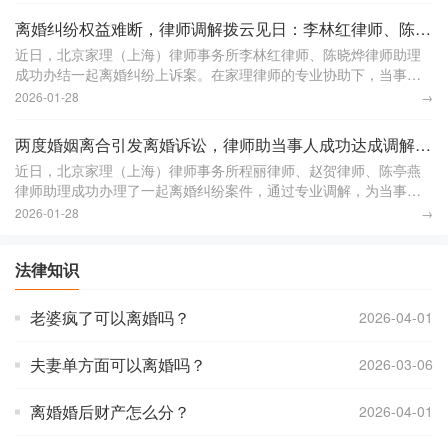
离婚纠纷权益难断，律师调解拨云见日：李林红律师、陈晓烨律师助理获赠锦旗
近日，北京家理（上海）律师事务所李林红律师、陈晓烨律师助理
成功办结一起离婚纠纷上诉案。在家理律师的专业协助下，当事人
胡先生在这场复杂的婚姻纠纷中迎来了新的转机。胡先生与郭女士
2026-01-28
→
曾是夫妻，二人育有
两度婚姻离合引发离婚诉讼，律师助当事人成功达成调解：程丽律师、赵贺律师、陈亭燕律师助理获赠锦旗
近日，北京家理（上海）律师事务所程丽律师、赵贺律师、陈亭燕
律师助理成功办理了一起离婚纠纷案件，通过专业调解，为当事人
韩先生妥善解决了离婚过程中的诸多问题。本案中，李女士和韩先
2026-01-28
→
生于2008年相识
法律知识
老婆疯了可以离婚吗？
2026-04-01
夫妻单方面可以离婚吗？
2026-03-06
离婚婚后财产怎么分？
2026-04-01