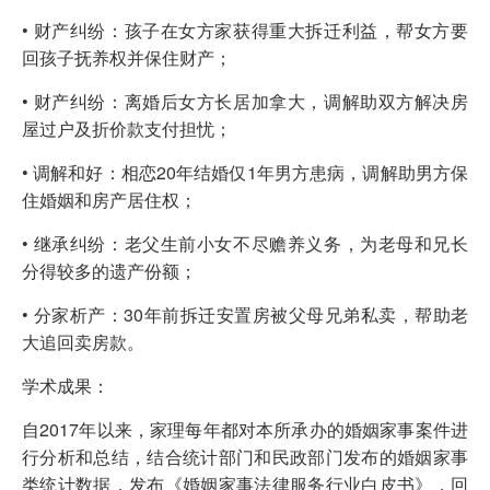
• 财产纠纷：孩子在女方家获得重大拆迁利益，帮女方要
回孩子抚养权并保住财产；
• 财产纠纷：离婚后女方长居加拿大，调解助双方解决房
屋过户及折价款支付担忧；
• 调解和好：相恋20年结婚仅1年男方患病，调解助男方保
住婚姻和房产居住权；
• 继承纠纷：老父生前小女不尽赡养义务，为老母和兄长
分得较多的遗产份额；
• 分家析产：30年前拆迁安置房被父母兄弟私卖，帮助老
大追回卖房款。
学术成果：
自2017年以来，家理每年都对本所承办的婚姻家事案件进
行分析和总结，结合统计部门和民政部门发布的婚姻家事
类统计数据，发布《婚姻家事法律服务行业白皮书》，回