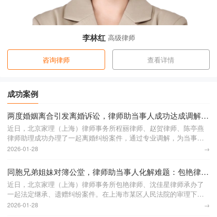
李林红
高级律师
咨询律师
查看详情
成功案例
两度婚姻离合引发离婚诉讼，律师助当事人成功达成调解：程丽律师、赵贺律师、陈亭燕律师助理获赠锦旗
近日，北京家理（上海）律师事务所程丽律师、赵贺律师、陈亭燕
律师助理成功办理了一起离婚纠纷案件，通过专业调解，为当事人
韩先生妥善解决了离婚过程中的诸多问题。本案中，李女士和韩先
2026-01-28
→
生于2008年相识
同胞兄弟姐妹对簿公堂，律师助当事人化解难题：包艳律师、沈佳星律师助理获赠锦旗
近日，北京家理（上海）律师事务所包艳律师、沈佳星律师承办了
一起法定继承、遗赠纠纷案件。在上海市某区人民法院的审理下，
案件得到妥善解决，让陷入遗产纷争的一家人化解矛盾，回归理性
2026-01-28
→
沟通。本案中，被继