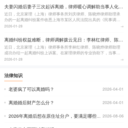
夫妻闪婚后妻子三次起诉离婚，律师暖心调解助当事人化心结：刘庆律师、陈晓烨律师助理获赠锦旗
近日，北京家理（上海）律师事务所刘庆律师、陈晓烨律师助理承
办的一起离婚纠纷案件收悉上海市某区人民法院出具的《民事调解
书》，家理律师帮助当事人张先生成功解决了婚姻难题。李女士与
2026-01-28
→
张先生于2012年
离婚纠纷权益难断，律师调解拨云见日：李林红律师、陈晓烨律师助理获赠锦旗
近日，北京家理（上海）律师事务所李林红律师、陈晓烨律师助理
成功办结一起离婚纠纷上诉案。在家理律师的专业协助下，当事人
胡先生在这场复杂的婚姻纠纷中迎来了新的转机。胡先生与郭女士
2026-01-28
→
曾是夫妻，二人育有
法律知识
老婆疯了可以离婚吗？
2026-04-01
离婚婚后财产怎么分？
2026-04-01
2026年离婚后想在原住址分户，要满足哪些条件
2026-08-06