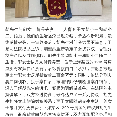
胡先生与郭女士曾是夫妻，二人育有子女胡小一和胡小
二。婚后，他们的生活逐渐出现分歧，矛盾不断积累，最
终感情破裂。一审判决后，胡先生对部分结果不满意，于
是向法院提起上诉，期望能重新确定子女抚养权、合理分
割房产以及共同债权。胡先生希望胡小一和胡小二随自己
生活，郭女士按月支付抚养费；位于上海某区的1202号房
屋所有权归自己所有，后续贷款由自己承担，并愿意按规
定支付郭女士房屋折价款二百余万元；同时，依法分割夫
妻共同债权。接手案件后，家理律师仔细梳理案件细节，
深入了解胡先生的诉求，积极为调解做准备。在法院的主
持调解下，双方经过协商，最终达成了一系列协议：胡先
生和郭女士解除婚姻关系；两子女跟随胡先生生活，郭女
士每月支付抚养费；上海某区1202 号房屋的产权归胡先生
所有，剩余贷款由胡先生负责偿还，双方互相配合办理相