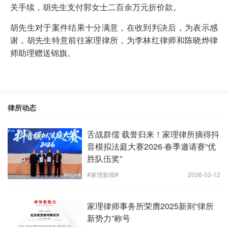
关手续，胡先生支付郭女士二百余万元折价款。
胡先生对于案件结果十分满意，在收到判决后，为表示感
谢，胡先生特意前往家理律所，为李林红律师和陈晓烨律
师助理赠送锦旗。
律所动态
舌战群儒 载誉归来！家理律所摘得抖
音模拟法庭大赛2026·春季邀请赛“优
胜队伍奖”
#家理新闻#
2026-03-12
家理律师事务所荣膺2025新则“律所
新势力”称号