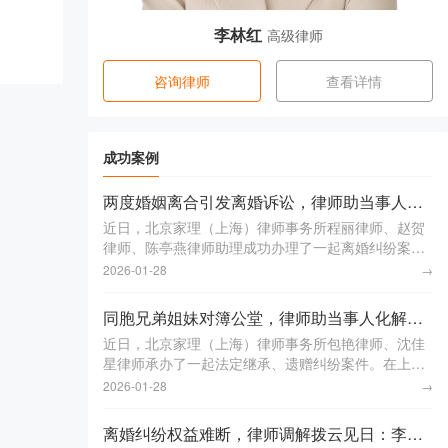
李林红
高级律师
咨询律师
查看详情
成功案例
两度婚姻离合引发离婚诉讼，律师助当事人成功达成调解：程丽律师、赵贺律师、陈亭燕律师助理获赠锦旗
近日，北京家理（上海）律师事务所程丽律师、赵贺
律师、陈亭燕律师助理成功办理了一起离婚纠纷案
件，通过专业调解，为当事人韩先生妥善解决了离婚
2026-01-28
→
过程中的诸多问题。本案中，李女士和韩先生于2008
年相识
同胞兄弟姐妹对簿公堂，律师助当事人化解难题：包艳律师、沈佳星律师助理获赠锦旗
近日，北京家理（上海）律师事务所包艳律师、沈佳
星律师承办了一起法定继承、遗赠纠纷案件。在上海
市某区人民法院的审理下，案件得到妥善解决，让陷
2026-01-28
→
入遗产纷争的一家人化解矛盾，回归理性沟通。本案
中，被继
离婚纠纷权益难断，律师调解拨云见日：李林红律师、陈晓烨律师助理获赠锦旗